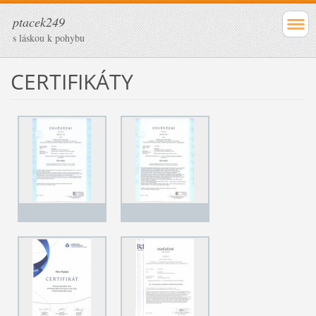
ptacek249
s láskou k pohybu
CERTIFIKÁTY