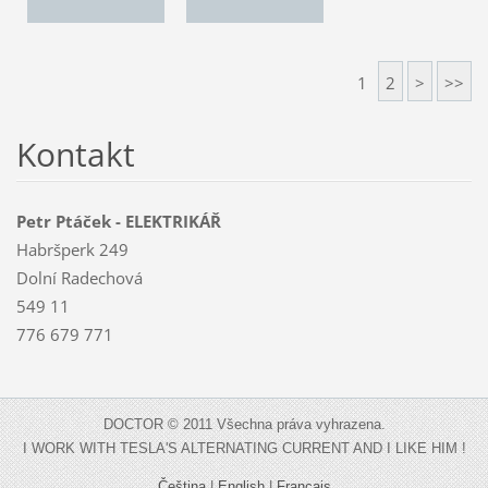
1
2
>
>>
Kontakt
Petr Ptáček - ELEKTRIKÁŘ
Habršperk 249
Dolní Radechová
549 11
776 679 771
DOCTOR © 2011 Všechna práva vyhrazena.
I WORK WITH TESLA'S ALTERNATING CURRENT AND I LIKE HIM !
Čeština
|
English
|
Français