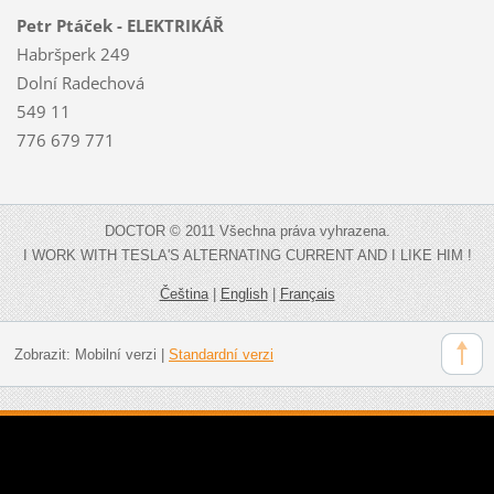
Petr Ptáček - ELEKTRIKÁŘ
Habršperk 249
Dolní Radechová
549 11
776 679 771
DOCTOR © 2011 Všechna práva vyhrazena.
I WORK WITH TESLA'S ALTERNATING CURRENT AND I LIKE HIM !
Čeština
|
English
|
Français
Zobrazit:
Mobilní verzi
|
Standardní verzi