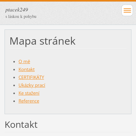
ptacek249
s láskou k pohybu
Mapa stránek
O mě
Kontakt
CERTIFIKÁTY
Ukázky prací
Ke stažení
Reference
Kontakt